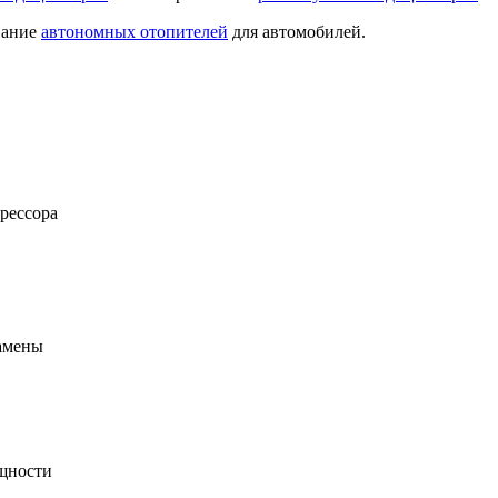
вание
автономных отопителей
для автомобилей.
рессора
амены
ощности